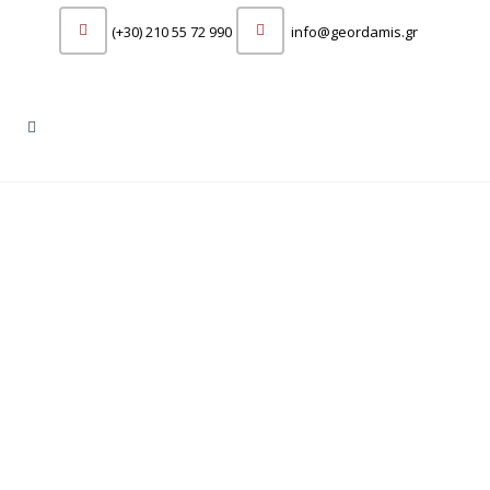
(+30) 210 55 72 990
info@geordamis.gr
ΟΛΛΑΝΔΙΑ
Η Ολλανδία, γνωστή για τα χαρακτηριστικά
της κανάλια, τους ανεμόμυλους και τα