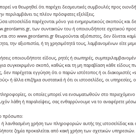
πορεί να θεωρηθεί ότι παρέχει δεσμευτικές συμβουλές προς οιονδή
ην περιλαμβάνει τις πλέον πρόσφατες εξελίξεις.
ύσα ιστοσελίδα παρέχονται μόνο για ενημερωτικούς σκοπούς και 
.geordamis.gr, των συντακτών του ή οποιουδήποτε σχετικού προσ
ται στο www.geordamis.gr θεωρούνται αξιόπιστες, δεν δίνεται καμί
ότητα, την αξιοπιστία, ή τη χρησιμότητά τους, λαμβανομένων είτε με
γυήσεις οποιουδήποτε είδους, ρητές ή σιωπηρές, συμπεριλαμβανομέ
για συγκεκριμένο σκοπό, καθώς και τη μη παραβίαση κάθε είδους π
 δεν παρέχεται εγγύηση ότι ο παρών ιστότοπος ή οι διακομιστές «s
ς» ή άλλα επιζήμια συστατικά ή ότι οι ιστοσελίδες, οι υπηρεσίες, ο
 πληροφορίες, οι οποίες μπορεί να ενσωματωθούν στο περιεχόμενο τη
υχόν λάθη ή παραλείψεις, σας ενθαρρύνουμε να το αναφέρετε μέσω
νο πρόσωπο:
 ή λανθασμένη χρήση των πληροφοριών αυτής της ιστοσελίδας και 
δήποτε ζημία προκαλείται από κακή χρήση των σχετικών υπηρεσιών.