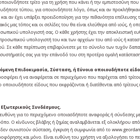
οιονδήποτε τρίτο για τη χρήση που κάνει ή την εμπιστοσύνη που δε
οιουδήποτε τύπου, για οποιονδήποτε λόγο, όπως και αν προκλήθηκ
και αν έχει υπάρξει προειδοποίηση για την πιθανότητα επέλευσης τη
κός μας τόπος και οι σελίδες του θα είναι ελεύθερα από ιούς, ή ο
σωπικού υπολογιστή σας. Ο κάθε χρήστης έχει την αποκλειστική ευ
προσωπικού υπολογιστή του και των αρχείων του από ιούς ή κατασ
ύ. Σε κάθε περίπτωση επιβαρύνεστε με το σύνολο των τυχόν δαπαν
 συστήματός σας για την επάνοδό του στη προτέρα ομαλή κατάσταση
όμενη Επιδοκιμασία, Σύσταση, ή Εύνοια οποιουδήποτε είδο
ροσφέρει ή να αναφέρεται σε περιεχόμενο που παρέχεται από τρίτ
οποιουδήποτε είδους που εκφράζονται ή διατίθενται από τρίτους κ
 Εξωτερικούς Συνδέσμους.
ευθύνη για το περιεχόμενο οποιασδήποτε αναφοράς ή σύνδεσης με ε
όπο. Ο κίνδυνος βλάβης ή ζημίας αναλαμβάνεται εξ ολοκλήρου από 
 δεν συνιστούν σύσταση, έγκριση ή συμφωνία από το www.geordami
ροφόρησης και μόνο. Είναι ευθύνη του χρήστη να αξιολογήσει το π