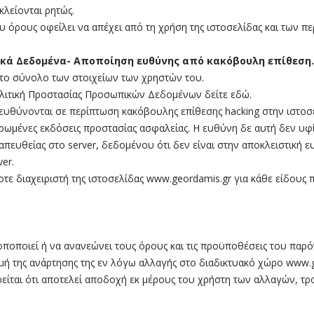
λείονται ρητώς.
υ όρους οφείλει να απέχει από τη χρήση της ιστοσελίδας και των 
ικά Δεδομένα- Αποποίηση ευθύνης από κακόβουλη επίθεση.
 το σύνολο των στοιχείων των χρηστών του.
ολιτική Προστασίας Προσωπικών Δεδομένων δείτε εδώ.
ευθύνονται σε περίπτωση κακόβουλης επίθεσης hacking στην ιστοσε
μερωμένες εκδόσεις προστασίας ασφαλείας. Η ευθύνη δε αυτή δεν υφ
πευθείας στο server, δεδομένου ότι δεν είναι στην αποκλειστική 
er.
τε διαχειριστή της ιστοσελίδας www.geordamis.gr για κάθε είδους π
ροποποιεί ή να ανανεώνει τους όρους και τις προϋποθέσεις του πα
μή της ανάρτησης της εν λόγω αλλαγής στο διαδικτυακό χώρο www.g
ρείται ότι αποτελεί αποδοχή εκ μέρους του χρήστη των αλλαγών, 