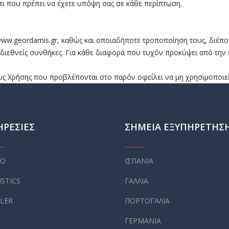
άτι που πρέπει να έχετε υπόψη σας σε κάθε περίπτωση.
ww.geordamis.gr, καθώς και οποιαδήποτε τροποποίηση τους, διέπον
ές διεθνείς συνθήκες. Για κάθε διαφορά που τυχόν προκύψει από τη
 Χρήσης που προβλέπονται στο παρόν οφείλει να μη χρησιμοποιεί τ
ΗΡΕΣΙΕΣ
ΣΗΜΕΙΑ ΕΞΥΠΗΡΕΤΗΣ
GO
ΙΣΠΑΝΙΑ
ISTICS
ΓΑΛΛΙΑ
ILER
ΠΟΡΤΟΓΑΛΙΑ
ΓΕΡΜΑΝΙΑ