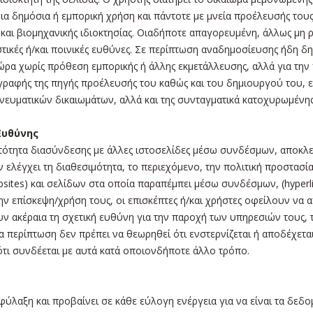
ια δημόσια ή εμπορική χρήση και πάντοτε με μνεία προέλευσής τους
ς και βιομηχανικής ιδιοκτησίας. Οιαδήποτε απαγορευμένη, άλλως μ
στικές ή/και ποινικές ευθύνες. Σε περίπτωση αναδημοσίευσης ήδη δ
ώρα χωρίς πρόθεση εμπορικής ή άλλης εκμετάλλευσης, αλλά για τη
γραφής της πηγής προέλευσής του καθώς και του δημιουργού του, ε
νευματικών δικαιωμάτων, αλλά και της συνταγματικά κατοχυρωμένη
 Ευθύνης
ατότητα διασύνδεσης με άλλες ιστοσελίδες μέσω συνδέσμων, αποκλε
ν ελέγχει τη διαθεσιμότητα, το περιεχόμενο, την πολιτική προστασ
tes) και σελίδων στα οποία παραπέμπει μέσω συνδέσμων, (hyperlin
ν επίσκεψη/χρήση τους, οι επισκέπτες ή/και χρήστες οφείλουν να
ρουν ακέραια τη σχετική ευθύνη για την παροχή των υπηρεσιών τους
 περίπτωση δεν πρέπει να θεωρηθεί ότι ενστερνίζεται ή αποδέχεται
ότι συνδέεται με αυτά κατά οποιονδήποτε άλλο τρόπο.
λαξη και προβαίνει σε κάθε εύλογη ενέργεια για να είναι τα δεδο