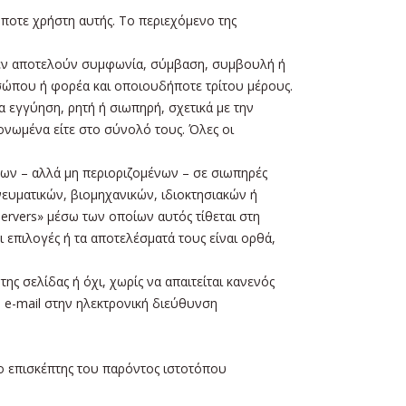
ποτε χρήστη αυτής. Το περιεχόμενο της
δεν αποτελούν συμφωνία, σύμβαση, συμβουλή ή
ώπου ή φορέα και οποιουδήποτε τρίτου μέρους.
α εγγύηση, ρητή ή σιωπηρή, σχετικά με την
μονωμένα είτε στο σύνολό τους. Όλες οι
νων – αλλά μη περιοριζομένων – σε σιωπηρές
νευματικών, βιομηχανικών, ιδιοκτησιακών ή
ervers» μέσω των οποίων αυτός τίθεται στη
ι επιλογές ή τα αποτελέσματά τους είναι ορθά,
ς σελίδας ή όχι, χωρίς να απαιτείται κανενός
 e-mail στην ηλεκτρονική διεύθυνση
ο επισκέπτης του παρόντος ιστοτόπου