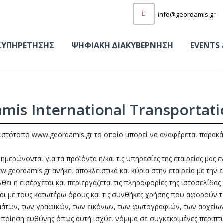
info@geordamis.gr
ΞΥΠΗΡΕΤΗΣΗΣ
ΨΗΦΙΑΚΗ ΔΙΑΚΥΒΕΡΝΗΣΗ
EVENTS 
is International Transportat
στότοπο www.geordamis.gr το οποίο μπορεί να αναφέρεται παρακάτ
ημερώνονται για τα προϊόντα ή/και τις υπηρεσίες της εταιρείας μα
.geordamis.gr ανήκει αποκλειστικά και κύρια στην εταιρεία με την 
λθει ή εισέρχεται και περιεργάζεται τις πληροφορίες της ιστοσελίδ
εται με τους κατωτέρω όρους και τις συνθήκες χρήσης που αφορούν
μάτων, των γραφικών, των εικόνων, των φωτογραφιών, των αρχείω
οποίηση ευθύνης όπως αυτή ισχύει νόμιμα σε συγκεκριμένες περιπτώ