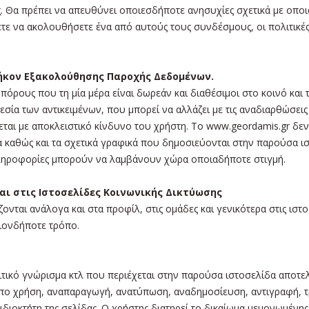
 Θα πρέπει να απευθύνει οποιεσδήποτε ανησυχίες σχετικά με οποια
τε να ακολουθήσετε ένα από αυτούς τους συνδέσμους, οι πολιτικές 
θήκον Εξακολούθησης Παροχής Δεδομένων.
πόρους που τη μία μέρα είναι δωρεάν και διαθέσιμοι στο κοινό και
σία των αντικειμένων, που μπορεί να αλλάζει με τις αναδιαρθώσεις
ται με αποκλειστικό κίνδυνο του χρήστη. Το www.geordamis.gr δεν 
 καθώς και τα σχετικά γραφικά που δημοσιεύονται στην παρούσα ισ
 πληροφορίες μπορούν να λαμβάνουν χώρα οποιαδήποτε στιγμή.
αι στις Ιστοσελίδες Κοινωνικής Δικτύωσης
νται ανάλογα και στα προφίλ, στις ομάδες και γενικότερα στις ιστ
ιονδήποτε τρόπο.
κριτικό γνώρισμα κτλ που περιέχεται στην παρούσα ιστοσελίδα αποτ
ρόπο χρήση, αναπαραγωγή, ανατύπωση, αναδημοσίευση, αντιγραφή, τ
διοκτήτη της σελίδας. Ο χρήστης διατηρεί το δικαίωμα μεμονωμένη