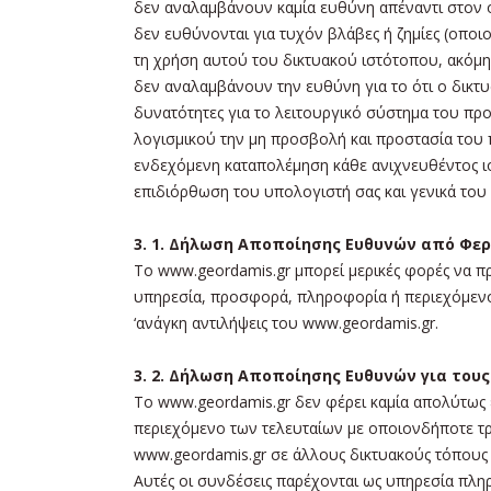
δεν αναλαμβάνουν καμία ευθύνη απέναντι στον οπ
δεν ευθύνονται για τυχόν βλάβες ή ζημίες (οπ
τη χρήση αυτού του δικτυακού ιστότοπου, ακόμη 
δεν αναλαμβάνουν την ευθύνη για το ότι ο δικτυα
δυνατότητες για το λειτουργικό σύστημα του προ
λογισμικού την μη προσβολή και προστασία του 
ενδεχόμενη καταπολέμηση κάθε ανιχνευθέντος ιο
επιδιόρθωση του υπολογιστή σας και γενικά του
3. 1. Δήλωση Αποποίησης Ευθυνών από Φερ
Το www.geordamis.gr μπορεί μερικές φορές να π
υπηρεσία, προσφορά, πληροφορία ή περιεχόμενο 
‘ανάγκη αντιλήψεις του www.geordamis.gr.
3. 2. Δήλωση Αποποίησης Ευθυνών για τους
Το www.geordamis.gr δεν φέρει καμία απολύτως 
περιεχόμενο των τελευταίων με οποιονδήποτε τρ
www.geordamis.gr σε άλλους δικτυακούς τόπους
Αυτές οι συνδέσεις παρέχονται ως υπηρεσία πλη