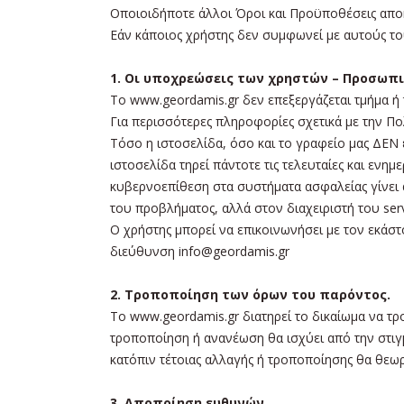
Οποιοιδήποτε άλλοι Όροι και Προϋποθέσεις αποκ
Εάν κάποιος χρήστης δεν συμφωνεί με αυτούς το
1. Οι υποχρεώσεις των χρηστών – Προσωπ
Tο www.geordamis.gr δεν επεξεργάζεται τμήμα ή
Για περισσότερες πληροφορίες σχετικά με την Π
Τόσο η ιστοσελίδα, όσο και το γραφείο μας ΔΕΝ 
ιστοσελίδα τηρεί πάντοτε τις τελευταίες και ενη
κυβερνοεπίθεση στα συστήματα ασφαλείας γίνει α
του προβλήματος, αλλά στον διαχειριστή του serv
Ο χρήστης μπορεί να επικοινωνήσει με τον εκάστο
διεύθυνση info@geordamis.gr
2. Τροποποίηση των όρων του παρόντος.
Το www.geordamis.gr διατηρεί το δικαίωμα να τ
τροποποίηση ή ανανέωση θα ισχύει από την στιγ
κατόπιν τέτοιας αλλαγής ή τροποποίησης θα θεω
3. Αποποίηση ευθυνών.