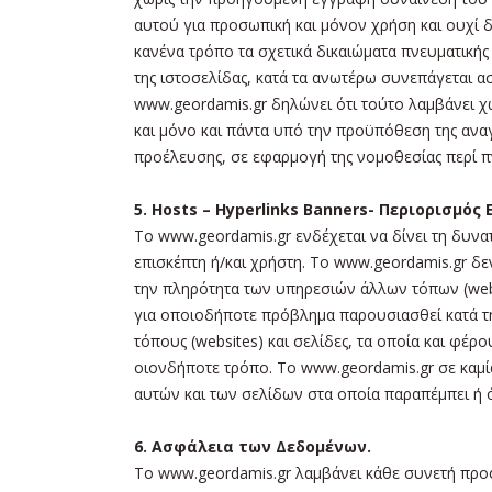
αυτού για προσωπική και μόνον χρήση και ουχί δ
κανένα τρόπο τα σχετικά δικαιώματα πνευματική
της ιστοσελίδας, κατά τα ανωτέρω συνεπάγεται α
www.geordamis.gr δηλώνει ότι τούτο λαμβάνει χ
και μόνο και πάντα υπό την προϋπόθεση της ανα
προέλευσης, σε εφαρμογή της νομοθεσίας περί π
5. Hosts – Hyperlinks Banners- Περιορισμός
Το www.geordamis.gr ενδέχεται να δίνει τη δυν
επισκέπτη ή/και χρήστη. Το www.geordamis.gr δε
την πληρότητα των υπηρεσιών άλλων τόπων (websi
για οποιοδήποτε πρόβλημα παρουσιασθεί κατά τη
τόπους (websites) και σελίδες, τα οποία και φέ
οιονδήποτε τρόπο. Το www.geordamis.gr σε καμία
αυτών και των σελίδων στα οποία παραπέμπει ή 
6. Ασφάλεια των Δεδομένων.
Το www.geordamis.gr λαμβάνει κάθε συνετή προφύ