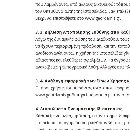
που λαμβάνονται από άλλους δικτυακούς τόπους.
τον υπεύθυνο αυτής της ιστοσελίδας. Εάν επιλέξε
μέχρι να επιστρέψετε στο www.geordamis.gr.
3. 3. Δήλωση Αποποίησης Ευθύνης από Κα
Λόγω της δυναμικής φύσης του Διαδικτύου, τους 
να έχουν περιορισμένη πρόσβαση, και την τοποθε
αναδιοργανώνονται, η χρήση της ιστοσελίδας γίνε
αδιάκοπες και ελεύθερες σφαλμάτων. Τα έγγραφα
ανακρίβειες ή τυπογραφικά λάθη. Αλλαγές στις
3. 4. Ανάλογη εφαρμογή των Όρων Χρήσης κ
Οι όροι χρήσης του παρόντος ιστότοπου εφαρμόζο
www.geordamis.gr διατηρεί παρουσία με τον οπο
4. Δικαιώματα Πνευματικής Ιδιοκτησίας
Κάθε κείμενο, ιδέα, πρόταση, εικόνα, σήμα, δια
εταιρείαςκαι απαγορεύεται η καθ’ οιονδήποτε τ
χωρίς την προηγούμενη έγγραφη συναίνεση του ι